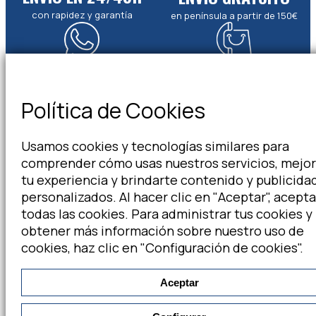
con rapidez y garantía
en península a partir de 150€
¿DUDAS?
WHATSAPP
Llámenos al 984 102 200
escríbenos al 655 012 012
Política de Cookies
Usamos cookies y tecnologías similares para
comprender cómo usas nuestros servicios, mejor
tu experiencia y brindarte contenido y publicida
CATÁLOGO
personalizados. Al hacer clic en "Aceptar", acept
todas las cookies. Para administrar tus cookies y
SERVICIOS
obtener más información sobre nuestro uso de
cookies, haz clic en "Configuración de cookies".
AYUDA
Aceptar